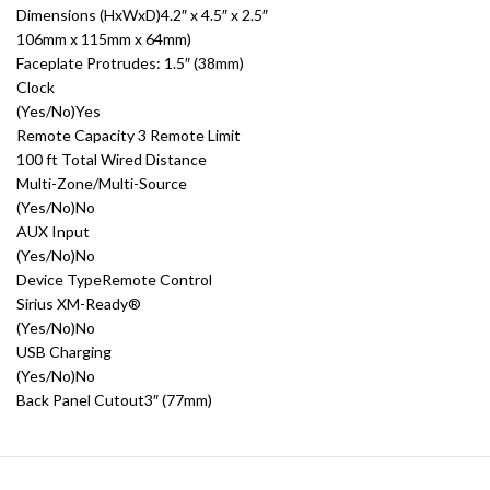
Dimensions (HxWxD)4.2″ x 4.5″ x 2.5″
106mm x 115mm x 64mm)
Faceplate Protrudes: 1.5″ (38mm)
Clock
(Yes/No)Yes
Remote Capacity 3 Remote Limit
100 ft Total Wired Distance
Multi-Zone/Multi-Source
(Yes/No)No
AUX Input
(Yes/No)No
Device TypeRemote Control
Sirius XM-Ready®
(Yes/No)No
USB Charging
(Yes/No)No
Back Panel Cutout3″ (77mm)