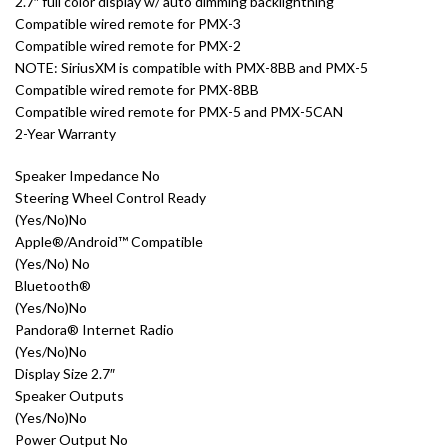
2.7″ full color display w/ auto dimming backlightning
Compatible wired remote for PMX-3
Compatible wired remote for PMX-2
NOTE: SiriusXM is compatible with PMX-8BB and PMX-5
Compatible wired remote for PMX-8BB
Compatible wired remote for PMX-5 and PMX-5CAN
2-Year Warranty
Speaker Impedance No
Steering Wheel Control Ready
(Yes/No)No
Apple®/Android™ Compatible
(Yes/No) No
Bluetooth®
(Yes/No)No
Pandora® Internet Radio
(Yes/No)No
Display Size 2.7″
Speaker Outputs
(Yes/No)No
Power Output No