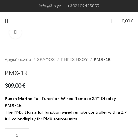
info@3-s.gr
+302109425857
0,00
€
Click to enlarge
Αρχική σελίδα
ΣΚΑΦΟΣ
ΠΗΓΕΣ ΗΧΟΥ
PMX-1R
PMX-1R
309,00
€
Punch Marine Full Function Wired Remote 2.7″ Display
PMX-1R
The PMX-1R is a full function wired remote controller with a 2.7″
full-color display for PMX source units.