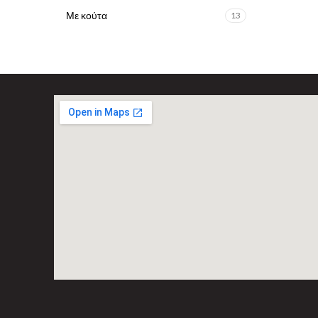
Με κούτα
13
Χωρίς CD
1