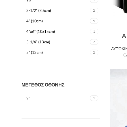
3-1/2” (8.6cm)
2
4” (10cm)
9
4”x6” (10x15cm)
1
A
5-1/4” (13cm)
7
ΑΥΤΟΚΙ
5” (13cm)
2
C
6-1/2” (16.5cm)
17
6.7” (17cm)
4
6” (16cm)
4
ΜΕΓΕΘΟΣ ΟΘΟΝΗΣ
6”x9” (15x23cm)
7
9’’
1
8" (20cm)
5