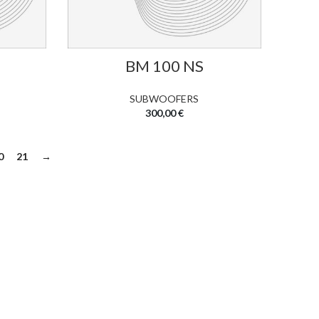
BM 100 NS
SUBWOOFERS
300,00
€
0
21
→