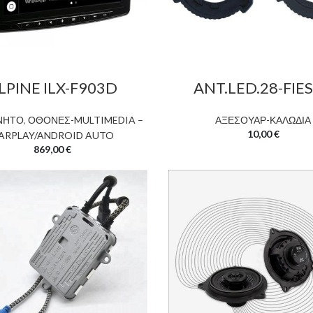
LPINE ILX-F903D
ANT.LED.28-FIE
ΝΗΤΟ
,
ΟΘΟΝΕΣ-MULTIMEDIA –
ΑΞΕΣΟΥΑΡ-ΚΑΛΩΔΙΑ
10,00
€
ARPLAY/ANDROID AUTO
869,00
€