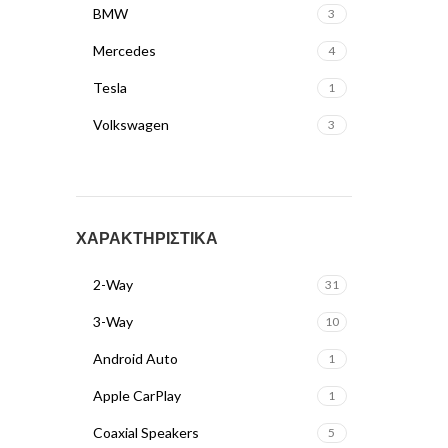
BMW
3
Mercedes
4
Tesla
1
Volkswagen
3
ΧΑΡΑΚΤΗΡΙΣΤΙΚΑ
2-Way
31
3-Way
10
Android Auto
1
Apple CarPlay
1
Coaxial Speakers
5