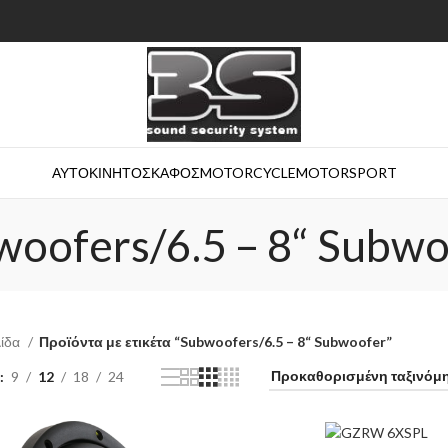
ΑΥΤΟΚΙΝΗΤΟ
ΣΚΑΦΟΣ
MOTORCYCLE
MOTORSPORT
woofers/6.5 – 8“ Subwo
λίδα
Προϊόντα με ετικέτα “Subwoofers/6.5 – 8“ Subwoofer”
9
12
18
24