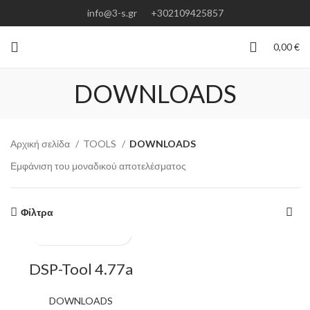
info@3-s.gr
+302109425857
0,00
€
DOWNLOADS
Αρχική σελίδα
TOOLS
DOWNLOADS
Εμφάνιση του μοναδικού αποτελέσματος
Φίλτρα
DSP-Tool 4.77a
DOWNLOADS