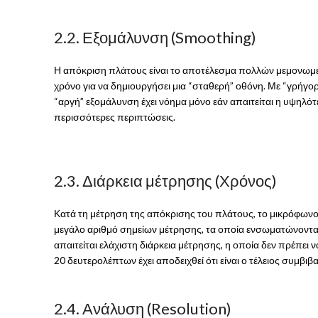
2.2. Εξομάλυνση (Smoothing)
Η απόκριση πλάτους είναι το αποτέλεσμα πολλών μεμονωμέν
χρόνο για να δημιουργήσει μια “σταθερή” οθόνη. Με “γρήγο
“αργή” εξομάλυνση έχει νόημα μόνο εάν απαιτείται η υψηλότε
περισσότερες περιπτώσεις.
2.3. Διάρκεια μέτρησης (Χρόνος)
Κατά τη μέτρηση της απόκρισης του πλάτους, το μικρόφωνο π
μεγάλο αριθμό σημείων μέτρησης, τα οποία ενσωματώνονται 
απαιτείται ελάχιστη διάρκεια μέτρησης, η οποία δεν πρέπει 
20 δευτερολέπτων έχει αποδειχθεί ότι είναι ο τέλειος συμβιβ
2.4. Ανάλυση (Resolution)