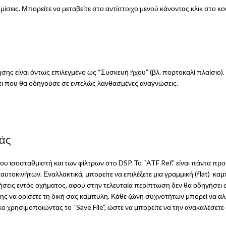
υθμίσεις. Μπορείτε να μεταβείτε στο αντίστοιχο μενού κάνοντας κλικ στο κ
ης είναι όντως επιλεγμένο ως “Συσκευή ήχου” (βλ. πορτοκαλί πλαίσιο).
άτι που θα οδηγούσε σε εντελώς λανθασμένες αναγνώσεις.
ράς
του ισοσταθμιστή και των φίλτρων στο DSP. Το “ATF Ref.” είναι πάντα 
αυτοκινήτων. Εναλλακτικά, μπορείτε να επιλέξετε μια γραμμική (flat) κ
ετρήσεις εντός οχήματος, αφού στην τελευταία περίπτωση δεν θα οδηγήσε
σης να ορίσετε τη δική σας καμπύλη. Κάθε ζώνη συχνοτήτων μπορεί να αλ
ρησιμοποιώντας το “Save File”, ώστε να μπορείτε να την ανακαλέσετε α