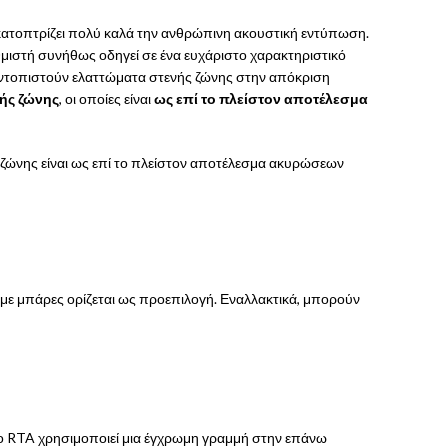
ικατοπτρίζει πολύ καλά την ανθρώπινη ακουστική εντύπωση.
θμιστή συνήθως οδηγεί σε ένα ευχάριστο χαρακτηριστικό
α εντοπιστούν ελαττώματα στενής ζώνης στην απόκριση
νής ζώνης
, οι οποίες είναι
ως επί το πλείστον αποτέλεσμα
 ζώνης είναι ως επί το πλείστον αποτέλεσμα ακυρώσεων
με μπάρες ορίζεται ως προεπιλογή. Εναλλακτικά, μπορούν
Το RTA χρησιμοποιεί μια έγχρωμη γραμμή στην επάνω