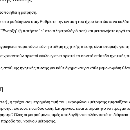
τοποιηθεί η μέτρηση.
» στο ραδιόφωνο σας. Ρυθμίστε την ένταση του ήχου έτσι ώστε να καλύ
“Έναρξη” (ή πατήστε “s” στο πληκτρολόγιό σας) και μετακινήστε αργά τ
γράφεται παραπάνω, εάν η στάθμη ηχητικής πίεσης είναι επαρκής για τη
να χρειαστούν αρκετοί κύκλοι για να οριστεί το σωστό επίπεδο ηχητικής π
ς στάθμης ηχητικής πίεσης για κάθε όχημα και για κάθε μεμονωμένη θέ
ση
yzer) , η τρέχουσα μετρημένη τιμή του μικροφώνου μέτρησης εμφανίζεται
ρισης πλάτους είναι δύσκολη. Επομένως, είναι απαραίτητο να πραγματο
τρησης”. Όλες οι μετρούμενες τιμές υπολογίζονται πλέον κατά τη διάρκει
ν πάροδο του χρόνου μέτρησης.