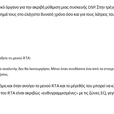
κό όργανο για την ακριβή ρύθμιση μιας συσκευής DSP. Στην τρέχο
μά τους στο ελάχιστο δυνατό χρόνο όσο και για τους λάτρεις τ
οίξετε το μενού RTA:
, ο αναλυτής δεν θα λειτουργήσει. Μόνο όταν συνδέσετε ένα από τα στοι
ήσεις.
η και όταν ανοίγει το μενού RTA και το μέγεθός του μπορεί να 
ς του RTA είναι ακριβώς «ευθυγραμμισμένες» με τις ζώνες EQ, γε