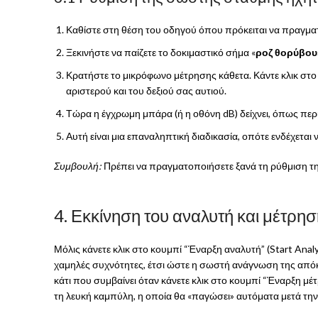
Καθίστε στη θέση του οδηγού όπου πρόκειται να πραγμα
Ξεκινήστε να παίζετε το δοκιμαστικό σήμα «
ροζ θορύβου
Κρατήστε το μικρόφωνο μέτρησης κάθετα. Κάντε κλικ στο 
αριστερού και του δεξιού σας αυτιού.
Τώρα η έγχρωμη μπάρα (ή η οθόνη dB) δείχνει, όπως περι
Αυτή είναι μια επαναληπτική διαδικασία, οπότε ενδέχεται 
Συμβουλή:
Πρέπει να πραγματοποιήσετε ξανά τη ρύθμιση τη
4. Εκκίνηση του αναλυτή και μέτρη
Μόλις κάνετε κλικ στο κουμπί “Έναρξη αναλυτή” (Start Anal
χαμηλές συχνότητες, έτσι ώστε η σωστή ανάγνωση της απόκ
κάτι που συμβαίνει όταν κάνετε κλικ στο κουμπί “Έναρξη μέ
τη λευκή καμπύλη, η οποία θα «παγώσει» αυτόματα μετά τη