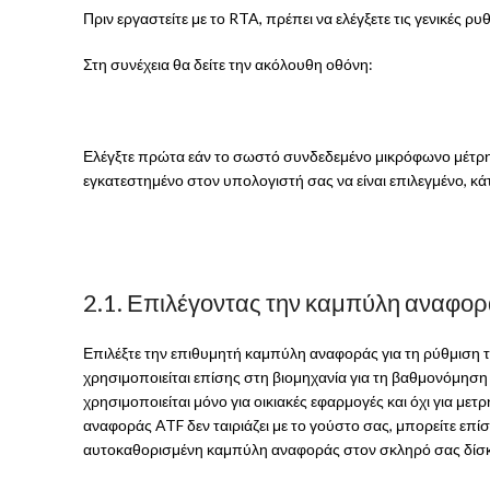
Πριν εργαστείτε με το RTA, πρέπει να ελέγξετε τις γενικές ρ
Στη συνέχεια θα δείτε την ακόλουθη οθόνη:
Ελέγξτε πρώτα εάν το σωστό συνδεδεμένο μικρόφωνο μέτρησ
εγκατεστημένο στον υπολογιστή σας να είναι επιλεγμένο, κ
2.1. Επιλέγοντας την καμπύλη αναφο
Επιλέξτε την επιθυμητή καμπύλη αναφοράς για τη ρύθμιση 
χρησιμοποιείται επίσης στη βιομηχανία για τη βαθμονόμηση 
χρησιμοποιείται μόνο για οικιακές εφαρμογές και όχι για μ
αναφοράς ATF δεν ταιριάζει με το γούστο σας, μπορείτε επί
αυτοκαθορισμένη καμπύλη αναφοράς στον σκληρό σας δίσκο χ