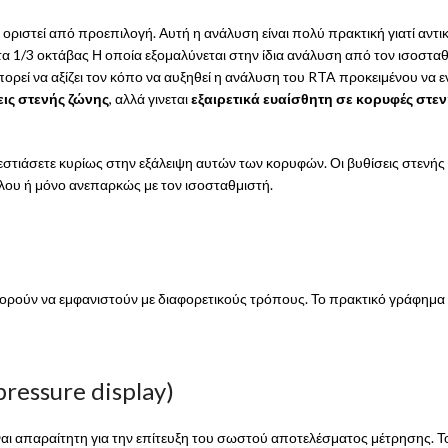
οριστεί από προεπιλογή. Αυτή η ανάλυση είναι πολύ πρακτική γιατί αντ
τα 1/3 οκτάβας Η οποία εξομαλύνεται στην ίδια ανάλυση από τον ισοστα
 μπορεί να αξίζει τον κόπο να αυξηθεί η ανάλυση του RTA προκειμένου ν
εις στενής ζώνης
, αλλά γινεται
εξαιρετικά ευαίσθητη σε κορυφές στε
εστιάσετε κυρίως στην εξάλειψη αυτών των κορυφών. Οι βυθίσεις στενής
ου ή μόνο ανεπαρκώς με τον ισοσταθμιστή.
ρούν να εμφανιστούν με διαφορετικούς τρόπους. Το πρακτικό γράφημα 
pressure display)
ναι απαραίτητη για την επίτευξη του σωστού αποτελέσματος μέτρησης. 