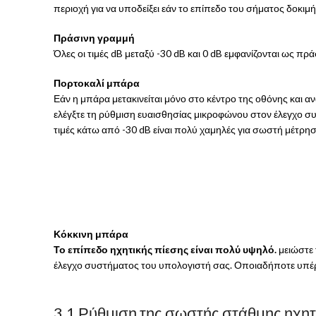
περιοχή για να υποδείξει εάν το επίπεδο του σήματος δοκιμής
Πράσινη γραμμή
Όλες οι τιμές dB μεταξύ -30 dB και 0 dB εμφανίζονται ως πρ
Πορτοκαλί μπάρα
Εάν η μπάρα μετακινείται μόνο στο κέντρο της οθόνης και α
ελέγξτε τη ρύθμιση ευαισθησίας μικροφώνου στον έλεγχο συ
τιμές κάτω από -30 dB είναι πολύ χαμηλές για σωστή μέτρησ
Κόκκινη μπάρα
Το επίπεδο ηχητικής πίεσης είναι πολύ υψηλό.
μειώστε 
έλεγχο συστήματος του υπολογιστή σας. Οποιαδήποτε υπέρβ
3.1 Ρύθμιση της σωστής στάθμης ηχητ