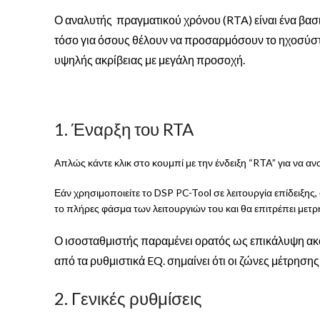
Ο αναλυτής πραγματικού χρόνου (RTA) είναι ένα βασι
τόσο για όσους θέλουν να προσαρμόσουν το ηχοσύστη
υψηλής ακρίβειας με μεγάλη προσοχή.
1. Έναρξη του RTA
Απλώς κάντε κλικ στο κουμπί με την ένδειξη “RTA” για να αν
Εάν χρησιμοποιείτε το DSP PC-Tool σε λειτουργία επίδειξης
το πλήρες φάσμα των λειτουργιών του και θα επιτρέπει μετρ
Ο ισοσταθμιστής παραμένει ορατός ως επικάλυψη ακόμ
από τα ρυθμιστικά EQ. σημαίνει ότι οι ζώνες μέτρηση
2. Γενικές ρυθμίσεις