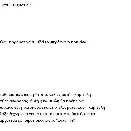
ουμπί “Ρυθμίσεις”:
 Θα μπορούσε να συμβεί το μικρόφωνο που είναι
προκαθορισμένο ως πρότυπο, καθώς αυτή η καμπύλη
αμπύλη αναφοράς. Αυτή η καμπύλη θα πρέπει να
ι σε ικανοποιητικά ακουστικά αποτελέσματα. Εάν η καμπύλη
λάξει ξεχωριστά για το σκοπό αυτό. Αποθηκεύστε μια
ργότερα χρησιμοποιώντας το “Load File”.