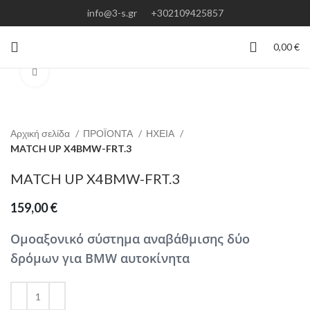
info@3-s.gr
+302109425857
0,00
€
Click to enlarge
Αρχική σελίδα
ΠΡΟΪΟΝΤΑ
ΗΧΕΙΑ
MATCH UP X4BMW-FRT.3
MATCH UP X4BMW-FRT.3
159,00
€
Ομοαξονικό σύστημα αναβάθμισης δύο
δρόμων για BMW αυτοκίνητα