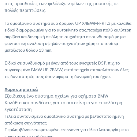
στις προσδοκίες των φιλόδοξων φίλων της μουσικής σε
πολλές περιπτώσεις.
Το ομοαξονικό σύστημα δύο δρόμων UP X4BWM-FRT.3 με καλάθια
ειδικά διαμορφωμένα για το αυτοκίνητο σας,παρέχει πολύ καλύτερη
ακρίβεια και δυναμική σε όλη τη συχνότητα σε συνδυασμό με μια
φανταστική ανάλυση υψηλών συχνοτήτων χάρη στο τουίτερ
μεταξωτού θόλου 13 mm.
Ειδικά σε συνδυασμό με έναν από τους ενισχυτές DSP, π.χ. το
συγκεκριμένο BMW UP 7BMW, αυτά τα ηχεία αποκαλύπτουν όλες
τις δυνατότητές τους όσον αφορά τη δυναμική του ήχου.
Χαρακτηριστικά
Εξειδικευμένο σύστημα ηχείων για οχήματα BMW
Καλάθια και συνδέσεις για το αυτοκίνητο για ευκολότερη
εγκατάσταση
Τέλεια συντονισμένο ομοαξονικό σύστημα με βελτιστοποιημένη
απόκριση συχνότητας
Περιλαμβάνει ενσωματωμένο crossover για τέλεια λειτουργία με το
εργοστασιακό ραδιόφωνο