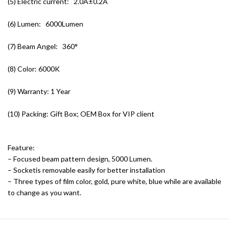
(5) Electric current: 2.0A±0.2A
(6) Lumen: 6000Lumen
(7) Beam Angel: 360°
(8) Color: 6000K
(9) Warranty: 1 Year
(10) Packing: Gift Box; OEM Box for VIP client
Feature:
– Focused beam pattern design, 5000 Lumen.
– Socketis removable easily for better installation
– Three types of film color, gold, pure white, blue while are available
to change as you want.