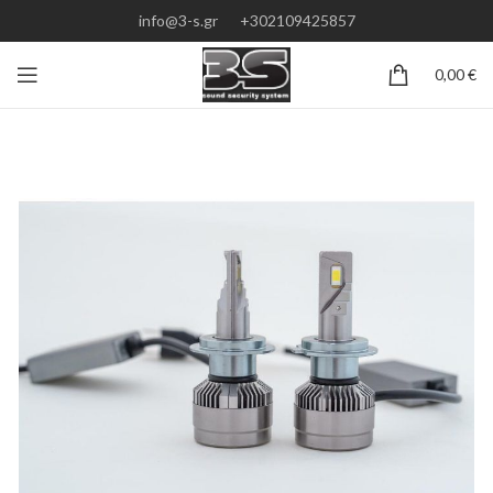
info@3-s.gr
+302109425857
0,00
€