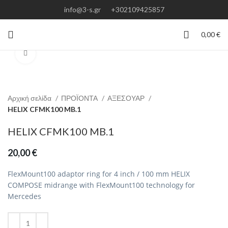
info@3-s.gr
+302109425857
0,00
€
Click to enlarge
Αρχική σελίδα
ΠΡΟΪΟΝΤΑ
ΑΞΕΣΟΥΑΡ
HELIX CFMK100 MB.1
HELIX CFMK100 MB.1
20,00
€
FlexMount100 adaptor ring for 4 inch / 100 mm HELIX
COMPOSE midrange with FlexMount100 technology for
Mercedes