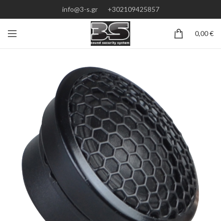
info@3-s.gr
+302109425857
0,00
€