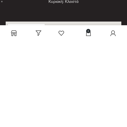
Κυριακή: Κλειστά
0
3-S sound security system - 2023
Powered with
by